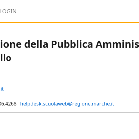
LOGIN
ione della Pubblica Ammini
llo
it
06.4268
helpdesk.scuolaweb@regione.marche.it